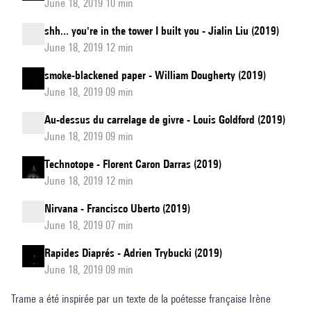
June 18, 2019 10 min
shh... you're in the tower I built you - Jialin Liu (2019)
June 18, 2019 12 min
smoke-blackened paper - William Dougherty (2019)
June 18, 2019 09 min
Au-dessus du carrelage de givre - Louis Goldford (2019)
June 18, 2019 09 min
Technotope - Florent Caron Darras (2019)
June 18, 2019 12 min
Nirvana - Francisco Uberto (2019)
June 18, 2019 07 min
Rapides Diaprés - Adrien Trybucki (2019)
June 18, 2019 09 min
Trame a été inspirée par un texte de la poétesse française Irène