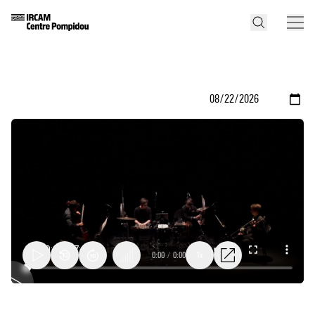
0:00
/
0:00
1x
Trame