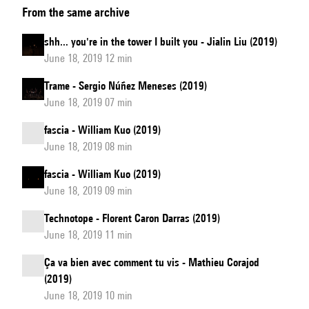
From the same archive
dessus
du
shh... you're in the tower I built you - Jialin Liu (2019)
carrelage
June 18, 2019 12 min
de
Trame - Sergio Núñez Meneses (2019)
givre
June 18, 2019 07 min
fascia - William Kuo (2019)
June 18, 2019 08 min
fascia - William Kuo (2019)
June 18, 2019 09 min
Technotope - Florent Caron Darras (2019)
June 18, 2019 11 min
Ça va bien avec comment tu vis - Mathieu Corajod
(2019)
June 18, 2019 10 min