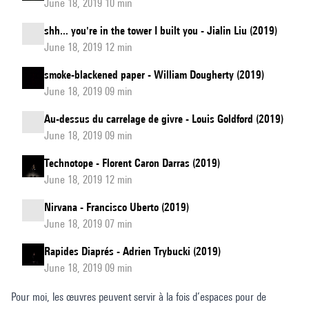
June 18, 2019 10 min
shh... you're in the tower I built you - Jialin Liu (2019)
June 18, 2019 12 min
smoke-blackened paper - William Dougherty (2019)
June 18, 2019 09 min
Au-dessus du carrelage de givre - Louis Goldford (2019)
June 18, 2019 09 min
Technotope - Florent Caron Darras (2019)
June 18, 2019 12 min
Nirvana - Francisco Uberto (2019)
June 18, 2019 07 min
Rapides Diaprés - Adrien Trybucki (2019)
June 18, 2019 09 min
Pour moi, les œuvres peuvent servir à la fois d’espaces pour de