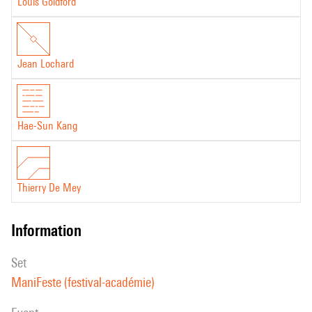
Louis Goldford
moi-même – passe du statut d’observateur passif à celui de tireur
actif.
Louis Goldford
Jean Lochard
Hae-Sun Kang
Thierry De Mey
information
set
ManiFeste (festival-académie)