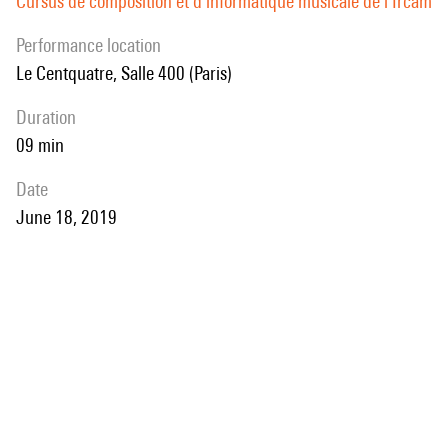
Cursus de composition et d'informatique musicale de l'Ircam
performance location
Le Centquatre, Salle 400 (Paris)
duration
09 min
date
June 18, 2019