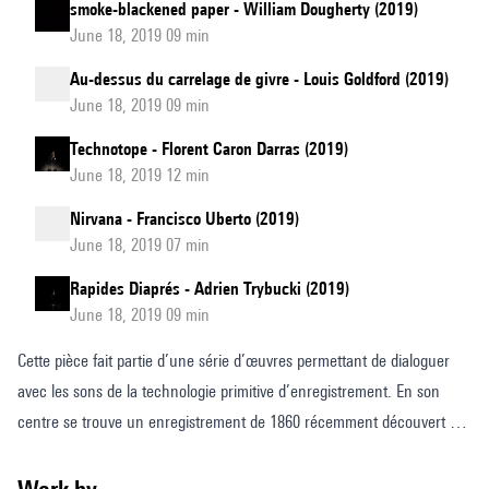
smoke-blackened paper - William Dougherty (2019)
June 18, 2019 09 min
Au-dessus du carrelage de givre - Louis Goldford (2019)
June 18, 2019 09 min
Technotope - Florent Caron Darras (2019)
June 18, 2019 12 min
Nirvana - Francisco Uberto (2019)
June 18, 2019 07 min
Rapides Diaprés - Adrien Trybucki (2019)
June 18, 2019 09 min
Cette pièce fait partie d’une série d’œuvres permettant de dialoguer
avec les sons de la technologie primitive d’enregistrement. En son
centre se trouve un enregistrement de 1860 récemment découvert par
l’inventeur français Édouard-Léon Scott de Martinville chantant la
chanson française Au clair de la lune sur son phonautographe.