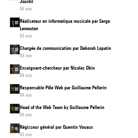
Jourdil
04 min
Réalisateur en informatique musicale par Serge
Lemouton
03 min
Chargée de communication par Deborah Lopatin
03 min
Enseignant-chercheur par Nicolas Obin
04 min
Responsable Pôle Web par Guillaume Pellerin
04 min
Head of the Web Team by Guillaume Pellerin
04 min
Régisseur général par Quentin Vouaux
03 min