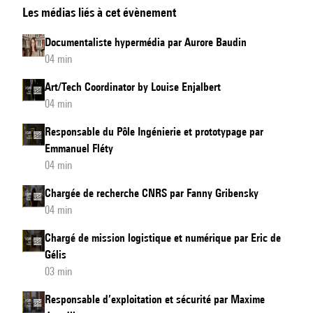
Les médias liés à cet évènement
du
son
Documentaliste hypermédia par Aurore Baudin
par
04 min
Clément
Art/Tech Coordinator by Louise Enjalbert
Cerles
04 min
Responsable du Pôle Ingénierie et prototypage par
Emmanuel Fléty
04 min
Chargée de recherche CNRS par Fanny Gribensky
04 min
Chargé de mission logistique et numérique par Eric de
Gélis
03 min
Responsable d’exploitation et sécurité par Maxime