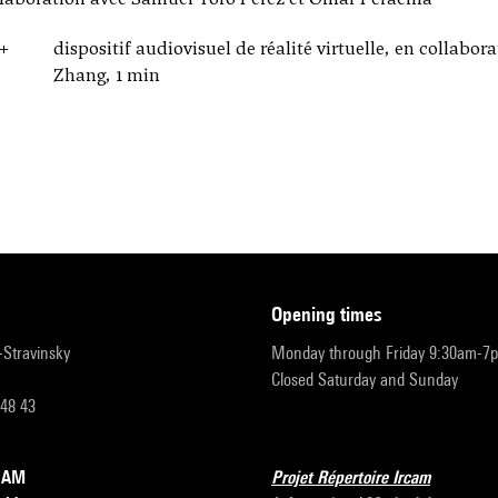
+
dispositif audiovisuel de réalité virtuelle, en collabo
Zhang, 1 min
opening times
r-Stravinsky
Monday through Friday 9:30am-7
Closed Saturday and Sunday
 48 43
RCAM
Projet Répertoire Ircam