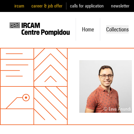
ircam
career & job offer
calls for application
newsletter
Home
Collections
© Eeva Anundi