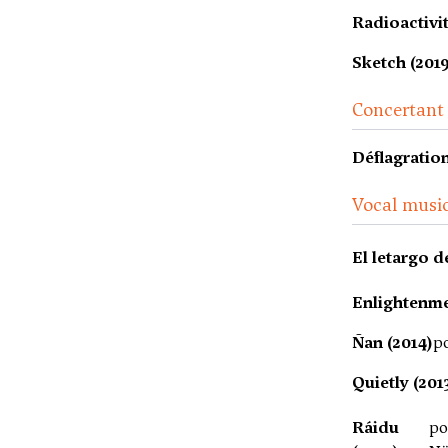
Radioactivit
Sketch (2019
Concertant
Déflagration
Vocal music
El letargo d
Enlightenme
Ñan (2014)
p
Quietly (201
Ráidu
po