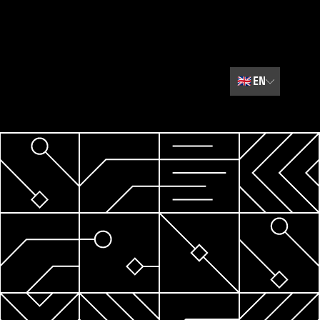
🇬🇧
EN