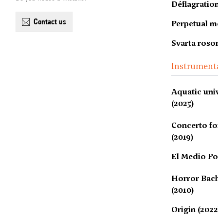
Déflagration
contact us
Perpetual m
Svarta rosor
Instrument
Aquatic uni
(2025)
Concerto fo
(2019)
El Medio Pol
Horror Bach
(2010)
Origin (2022