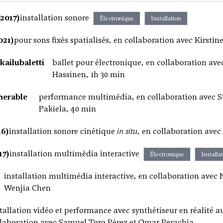
2017)
installation sonore
Électronique
Installation
021)
pour sons fixés spatialisés, en collaboration avec Kirst
kailubaletti
ballet pour électronique, en collaboration ave
Hassinen, 1h 30 min
nerable
performance multimédia, en collaboration avec St
Pakiela, 40 min
16)
installation sonore cinétique
in situ
, en collaboration ave
17)
installation multimédia interactive
Électronique
Installa
installation multimédia interactive, en collaboration avec 
Wenjia Chen
tallation vidéo et performance avec synthétiseur en réalité 
llaboration avec Samuel Toro Pérez et Omar Perachia