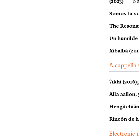
(2023)
Nä
Somos tu vo
The Resonan
Un humilde p
Xibalbá (201
A cappella 
‘Akhi (2016)
Alla aallon, 
Hengitetään
Rincón de h
Electronic 