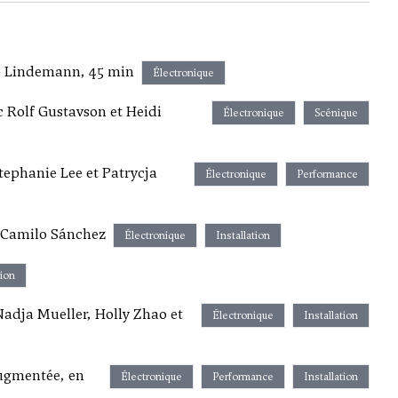
ine Lindemann, 45 min
Électronique
c Rolf Gustavson et Heidi
Électronique
Scénique
ephanie Lee et Patrycja
Électronique
Performance
c Camilo Sánchez
Électronique
Installation
tion
Nadja Mueller, Holly Zhao et
Électronique
Installation
augmentée, en
Électronique
Performance
Installation