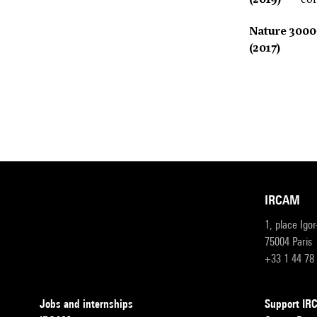
Nature 3000
(2017)
IRCAM
1, place Igo
75004 Paris
+33 1 44 78
Jobs and internships
Support I