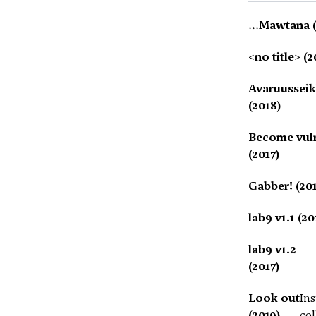
...Mawtana (
<no title> (2
Avaruusseik
(2018)
Become vul
(2017)
Gabber! (20
lab9 v1.1 (20
lab9 v1.2
(2017)
Look out
Ins
(2019)
co