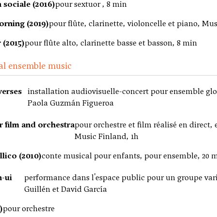
 sociale (2016)
pour sextuor , 8 min
orning (2019)
pour flûte, clarinette, violoncelle et piano, Mu
 (2015)
pour flûte alto, clarinette basse et basson, 8 min
al ensemble music
verses
installation audiovisuelle-concert pour ensemble glo
Paola Guzmán Figueroa
r film and orchestra
pour orchestre et film réalisé en direc
Music Finland, 1h
lico (2010)
conte musical pour enfants, pour ensemble, 20 
-ui
performance dans l'espace public pour un groupe vari
Guillén et David García
)
pour orchestre