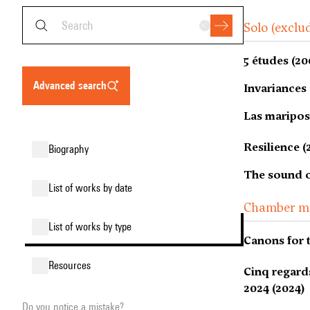
Solo (exclu
5 études (20
advanced search
Invariances 
Las maripos
Resilience (
biography
The sound o
list of works by date
Chamber m
list of works by type
Canons for t
resources
Cinq regard
2024 (2024)
Do you notice a mistake?