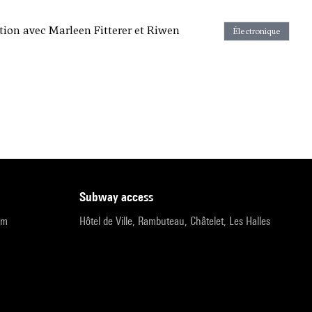
ration avec Marleen Fitterer et Riwen
Électronique
subway access
pm
Hôtel de Ville, Rambuteau, Châtelet, Les Halles