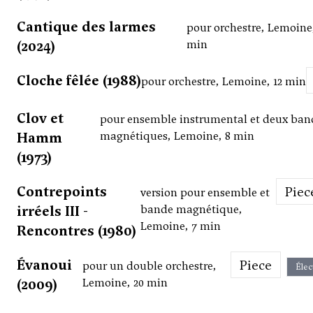
Cantique des larmes
pour orchestre, Lemoine,
(2024)
min
Cloche fêlée (1988)
pour orchestre, Lemoine, 12 min
Clov et
pour ensemble instrumental et deux ban
Hamm
magnétiques, Lemoine, 8 min
(1973)
Contrepoints
Piec
version pour ensemble et
irréels III -
bande magnétique,
Lemoine, 7 min
Rencontres (1980)
Évanoui
Piece
pour un double orchestre,
Élec
(2009)
Lemoine, 20 min