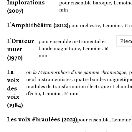
Implorations
pour ensemble baroque, Lemoine
(2007)
min
L'Amphithéâtre (2012)
pour orchestre, Lemoine, 11 
L'Orateur
Piec
pour ensemble instrumental et
muet
bande magnétique, Lemoine, 10
min
(1970)
La
ou
la Métamorphose d'une gamme chromatique
, 
voix
neuf instrumentistes, quatre bandes magnétiqu
modules de transformation électrique et chamb
des
d’écho, Lemoine, 20 min
voix
(1984)
Les voix ébranlées (2023)
pour ensemble, Lemoine