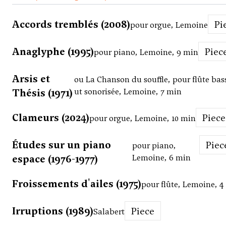
Accords tremblés (2008)
P
pour orgue, Lemoine
Anaglyphe (1995)
Piec
pour piano, Lemoine, 9 min
Arsis et
ou La Chanson du souffle, pour flûte bas
Thésis (1971)
ut sonorisée, Lemoine, 7 min
Clameurs (2024)
Piece
pour orgue, Lemoine, 10 min
Études sur un piano
Piec
pour piano,
espace (1976-1977)
Lemoine, 6 min
Froissements d'ailes (1975)
pour flûte, Lemoine, 4
Irruptions (1989)
Piece
Salabert