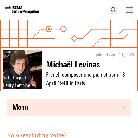
updated April 13, 2026
Michaël Levinas
French composer and pianist born 18
© C. Daguet, ed.
April 1949 in Paris.
Henry Lemoine
menu
Solo (excluding voice)