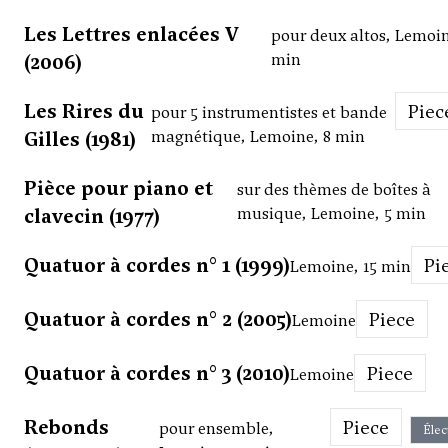
Les Lettres enlacées V
pour deux altos, Lemoin
(2006)
min
Les Rires du
Piec
pour 5 instrumentistes et bande
Gilles (1981)
magnétique, Lemoine, 8 min
Pièce pour piano et
sur des thèmes de boîtes à
clavecin (1977)
musique, Lemoine, 5 min
Quatuor à cordes n° 1 (1999)
P
Lemoine, 15 min
Quatuor à cordes n° 2 (2005)
Piece
Lemoine
Quatuor à cordes n° 3 (2010)
Piece
Lemoine
Rebonds
Piece
pour ensemble,
Élec