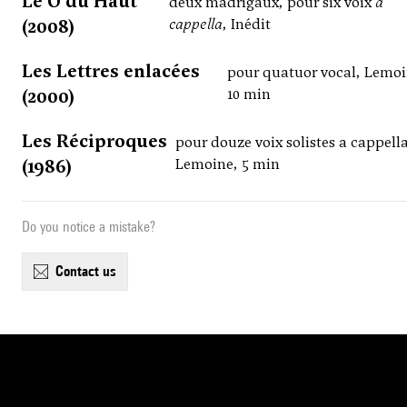
Le Ô du Haut
deux madrigaux, pour six voix
a
(2008)
cappella
, Inédit
Les Lettres enlacées
pour quatuor vocal, Lemoi
(2000)
10 min
Les Réciproques
pour douze voix solistes a cappell
(1986)
Lemoine, 5 min
Do you notice a mistake?
contact us