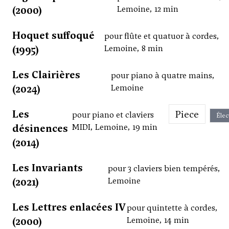
(2000)
Lemoine, 12 min
Hoquet suffoqué
pour flûte et quatuor à cordes,
(1995)
Lemoine, 8 min
Les Clairières
pour piano à quatre mains,
(2024)
Lemoine
Les
Piece
pour piano et claviers
Élec
désinences
MIDI, Lemoine, 19 min
(2014)
Les Invariants
pour 3 claviers bien tempérés,
(2021)
Lemoine
Les Lettres enlacées IV
pour quintette à cordes,
(2000)
Lemoine, 14 min