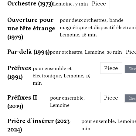
Orchestre (1973)
Piece
Lemoine, 7 min
Ouverture pour
pour deux orchestres, bande
une fête étrange
magnétique et dispositif électron
Lemoine, 16 min
(1979)
Par-delà (1994)
Pie
pour orchestre, Lemoine, 20 min
Préfixes
Piece
pour ensemble et
Élec
(1991)
électronique, Lemoine, 15
min
Préfixes II
Piece
pour ensemble,
Élec
(2019)
Lemoine
Prière d'insérer (2023-
pour ensemble, Lemoine
2024)
min