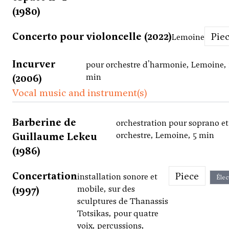
(1980)
Concerto pour violoncelle (2022)
Pie
Lemoine
Incurver
pour orchestre d'harmonie, Lemoine, 
(2006)
min
Vocal music and instrument(s)
Barberine de
orchestration pour soprano et
Guillaume Lekeu
orchestre, Lemoine, 5 min
(1986)
Concertation
Piece
installation sonore et
Élec
(1997)
mobile, sur des
sculptures de Thanassis
Totsikas, pour quatre
voix, percussions,