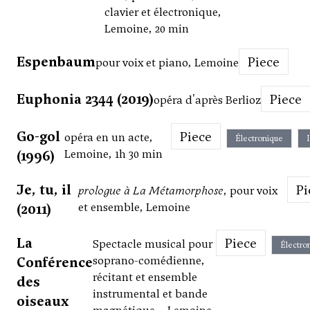
clavier et électronique,
Lemoine, 20 min
Espenbaum
Piece
pour voix et piano, Lemoine
Euphonia 2344 (2019)
Piece
opéra d'après Berlioz
Go-gol
Piece
opéra en un acte,
Électronique
(1996)
Lemoine, 1h 30 min
Je, tu, il
P
prologue à La Métamorphose
, pour voix
(2011)
et ensemble, Lemoine
La
Piece
Spectacle musical pour
Électro
Conférence
soprano-comédienne,
récitant et ensemble
des
instrumental et bande
oiseaux