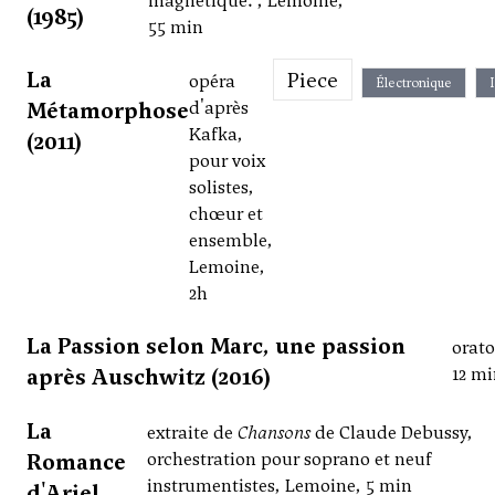
magnétique. , Lemoine,
(1985)
55 min
La
Piece
opéra
Électronique
Métamorphose
d'après
Kafka,
(2011)
pour voix
solistes,
chœur et
ensemble,
Lemoine,
2h
La Passion selon Marc, une passion
orato
après Auschwitz (2016)
12 m
La
extraite de
Chansons
de Claude Debussy,
Romance
orchestration pour soprano et neuf
instrumentistes, Lemoine, 5 min
d'Ariel