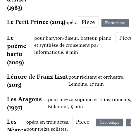
(1983)
Le Petit Prince (2014)
Piece
opéra
Électronique
Le
Piec
pour baryton-diseur, batteur, piano
poème
et synthèse de croisement par
informatique, 8 min
battu
(2009)
Lénore de Franz Liszt
pour récitant et orchestre,
(2013)
Lemoine, 17 min
Les Aragons
pour mezzo-soprano et 11 instruments
(1997)
Billaudot, 5 min
Les
Piece
opéra en trois actes,
Électronique
Nègres
pour treize solistes,