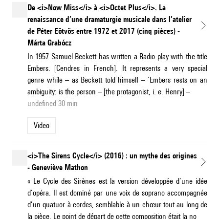
De <i>Now Miss</i> à <i>Octet Plus</i>. La
renaissance d’une dramaturgie musicale dans l’atelier
de Péter Eötvös entre 1972 et 2017 (cinq pièces) -
Márta Grabócz
In 1957 Samuel Beckett has written a Radio play with the title
Embers. [Cendres in French]. It represents a very special
genre while – as Beckett told himself – ‘Embers rests on an
ambiguity: is the person – [the protagonist, i. e. Henry] –
undefined 30 min
Video
<i>The Sirens Cycle</i> (2016) : un mythe des origines
- Geneviève Mathon
« Le Cycle des Sirènes est la version développée d’une idée
d’opéra. Il est dominé par une voix de soprano accompagnée
d’un quatuor à cordes, semblable à un chœur tout au long de
la pièce. Le point de départ de cette composition était la no