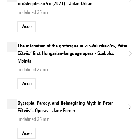
<i>Sleepless</i> (2021) - Jolán Orbán
undefined 35 min
Video
The intonation of the grotesque in <i>Valuska</i>, Péter
Eötvös’ first Hungarian-language opera - Szabolcs
Molnár
undefined 37 min
Video
Dystopia, Parody, and Reimagining Myth in Peter
Eötvös’s Operas - Jane Forner
undefined 35 min
Video