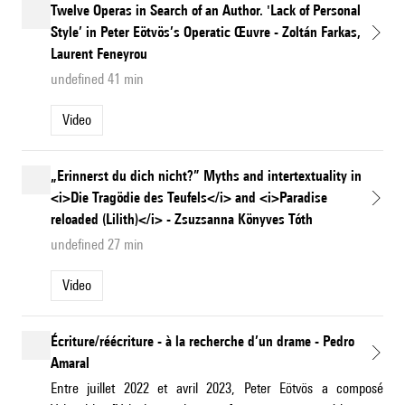
Twelve Operas in Search of an Author. 'Lack of Personal
Style’ in Peter Eötvös’s Operatic Œuvre - Zoltán Farkas,
Laurent Feneyrou
undefined 41 min
Video
„Erinnerst du dich nicht?” Myths and intertextuality in
<i>Die Tragödie des Teufels</i> and <i>Paradise
reloaded (Lilith)</i> - Zsuzsanna Könyves Tóth
undefined 27 min
Video
Écriture/réécriture - à la recherche d’un drame - Pedro
Amaral
Entre juillet 2022 et avril 2023, Peter Eötvös a composé