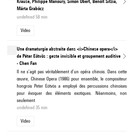
Krause, Philippe Manoury, Simon Obert, Benoît Sitzia,
Márta Grabócz
undefined 58 min
Video
Une dramaturgie abstraite dans <i>Chinese opera</i>
de Péter Eötvös : geste invisible et groupement auditive
- Chen Fan
Il ne s’agit pas véritablement d’un opéra chinois. Dans cette
œuvre, Chinese Opera (1986) pour ensemble, le compositeur
hongrois Peter Eötvös a employé des percussions chinoises
pour évoquer des éléments exotiques. Néanmoins, non
seulement
undefined 35 min
Video