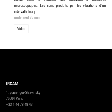
microscopiques. Les sons produits par les vibrations d’un
intervalle fixe j
undefined 35 min
Video
IRCAM
1, place Igor-Stravinsky
75004 Paris
+33 1 44 78 48 43