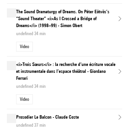
The Sound Dramaturgy of Dreams. On Péter Eötvös’s
“Sound Theater” <i>As I Crossed a Bridge of
Dreams</i> (1998–99) - Simon Obert
undefined 34 min
Video
<i>Trois Sœurs</i> : la recherche d’une écriture vocale
et instrumentale dans l’espace théâtral - Giordano
Ferrari
undefined 34 min
Video
Prosodier Le Balcon - Claude Coste
undefined 37 min