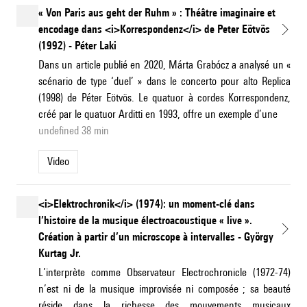
« Von Paris aus geht der Ruhm » : Théâtre imaginaire et
encodage dans <i>Korrespondenz</i> de Peter Eötvös
(1992) - Péter Laki
Dans un article publié en 2020, Márta Grabócz a analysé un «
scénario de type ‘duel’ » dans le concerto pour alto Replica
(1998) de Péter Eötvös. Le quatuor à cordes Korrespondenz,
créé par le quatuor Arditti en 1993, offre un exemple d’une
undefined 38 min
Video
<i>Elektrochronik</i> (1974): un moment-clé dans
l’histoire de la musique électroacoustique « live ».
Création à partir d’un microscope à intervalles - György
Kurtag Jr.
L’interprète comme Observateur Electrochronicle (1972-74)
n’est ni de la musique improvisée ni composée ; sa beauté
réside dans la richesse des mouvements musicaux