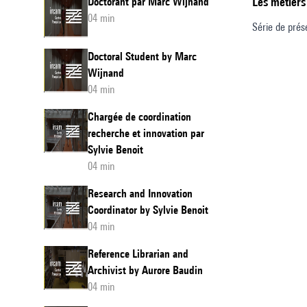
Les métiers
Doctorant par Marc Wijnand
04 min
Série de prés
Doctoral Student by Marc
Wijnand
04 min
Chargée de coordination
recherche et innovation par
Sylvie Benoit
04 min
Research and Innovation
Coordinator by Sylvie Benoit
04 min
Reference Librarian and
Archivist by Aurore Baudin
04 min