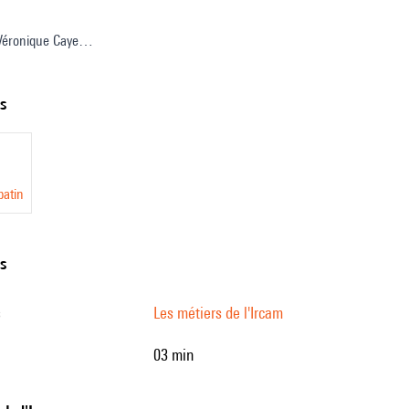
 Véronique Caye
oordination : Sophie Chassard, Cyrielle Fiolet
e : Paul Escandre
ts
glaise : Deborah Lopatin
patin
ns
s
Les métiers de l'Ircam
03 min