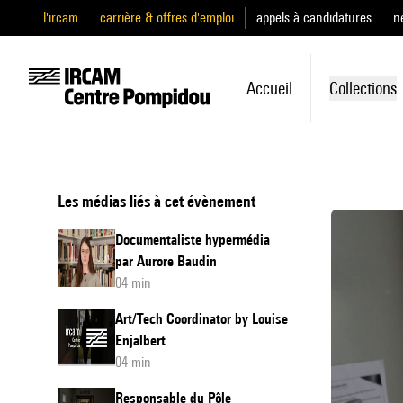
l'ircam
carrière & offres d'emploi
appels à candidatures
n
Accueil
Collections
Les médias liés à cet évènement
Documentaliste hypermédia
par Aurore Baudin
04 min
Art/Tech Coordinator by Louise
Enjalbert
04 min
Responsable du Pôle