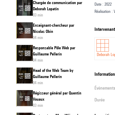
Chargée de communication par
Date : 2022
Lopatin
Deborah Lopatin
Réalisation :
03 min
Entretien et c
Enseignant-chercheur par
Design sonor
intervenan
Nicolas Obin
Traduction an
04 min
Responsable Pôle Web par
Guillaume Pellerin
Deborah Lo
04 min
Head of the Web Team by
informatio
Guillaume Pellerin
04 min
évènement
Régisseur général par Quentin
Vouaux
durée
03 min