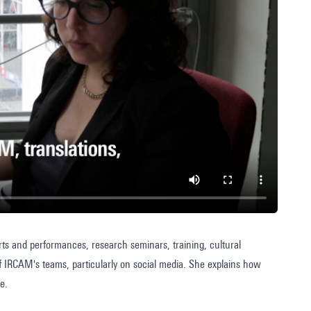
erts and performances, research seminars, training, cultural
 of IRCAM's teams, particularly on social media. She explains how
e.