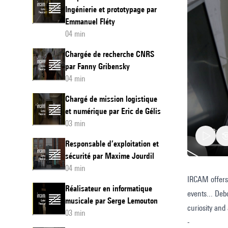
Ingénierie et prototypage par
Emmanuel Fléty
04 min
Chargée de recherche CNRS
par Fanny Gribensky
04 min
Chargé de mission logistique
et numérique par Eric de Gélis
03 min
Responsable d’exploitation et
sécurité par Maxime Jourdil
04 min
IRCAM offers 
Commun
Réalisateur en informatique
events... Deb
Officer
musicale par Serge Lemouton
curiosity and 
by
03 min
-
Debora