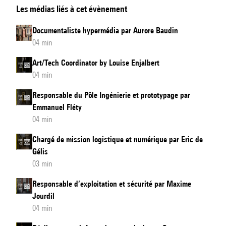
Les médias liés à cet évènement
de
recherche
Documentaliste hypermédia par Aurore Baudin
CNRS
04 min
par
Art/Tech Coordinator by Louise Enjalbert
Fanny
04 min
Gribensky
Responsable du Pôle Ingénierie et prototypage par
Emmanuel Fléty
04 min
Chargé de mission logistique et numérique par Eric de
Gélis
03 min
Responsable d’exploitation et sécurité par Maxime
Jourdil
04 min