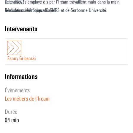
scientifiques employé·e·s par l’Ircam travaillent main dans la main
Date : 2021
avec des scientifiques du CNRS et de Sorbonne Université.
Réalisation : Véronique Caye
Fanny Gribensky, chargée de recherche CNRS à l’Ircam, nous
Entretien et coordination : Sophie Chassard, Cyrielle Fiolet
entraine dans son quotidien d’historienne sur les traces du diapason
Design sonore : Paul Escandre
intervenants
aux 19ème et 20ème siècles.
Traduction anglaise : Deborah Lopatin
Fanny Gribenski
informations
évènements
Les métiers de l'Ircam
durée
04 min