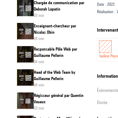
Chargée de communication par
Date : 2022
Deborah Lopatin
Réalisation :
03 min
Entretien et c
Enseignant-chercheur par
Design sonor
intervenan
Nicolas Obin
Traduction an
04 min
Responsable Pôle Web par
Guillaume Pellerin
Iseline Peyr
04 min
Head of the Web Team by
informatio
Guillaume Pellerin
04 min
évènement
Régisseur général par Quentin
Vouaux
durée
03 min