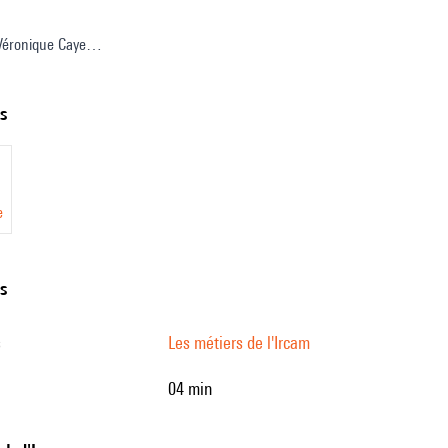
 Véronique Caye
oordination : Salomé Bazin, Cyrielle Fiolet
e : Paul Escandre
ts
glaise : Deborah Lopatin
e
ns
s
Les métiers de l'Ircam
04 min