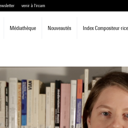
ewsletter
venir à l'ircam
Médiathèque
Nouveautés
Index Compositeur·ric