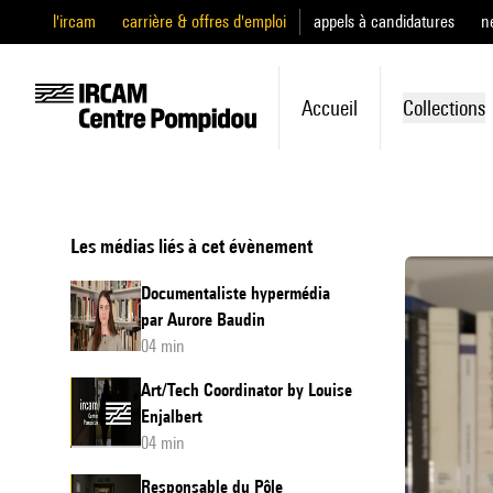
l'ircam
carrière & offres d'emploi
appels à candidatures
n
Accueil
Collections
Les médias liés à cet évènement
Documentaliste hypermédia
par Aurore Baudin
04 min
Art/Tech Coordinator by Louise
Enjalbert
04 min
Responsable du Pôle