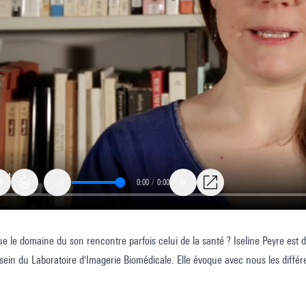
0:00
/
0:00
1x
e le domaine du son rencontre parfois celui de la santé ? Iseline Peyre es
nte
 sein du Laboratoire d'Imagerie Biomédicale. Elle évoque avec nous les différ