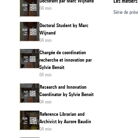
Les métiers
Doctorant par Marc Wijnand
04 min
Série de prés
Doctoral Student by Marc
Wijnand
04 min
Chargée de coordination
recherche et innovation par
Sylvie Benoit
04 min
Research and Innovation
Coordinator by Sylvie Benoit
04 min
Reference Librarian and
Archivist by Aurore Baudin
04 min