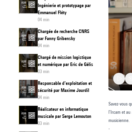
Ingénierie et prototypage par
Emmanuel Fléty
04 min
Chargée de recherche CNRS
par Fanny Gribensky
04 min
Chargé de mission logistique
et numérique par Eric de Gélis
03 min
Responsable d’exploitation et
sécurité par Maxime Jourdil
04 min
Savez-vous qu
Doctora
Réalisateur en informatique
l’Ircam et au
par
musicale par Serge Lemouton
musicienne.
Iseline
03 min
-
Peyre