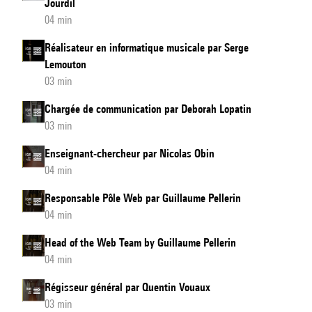
Jourdil
04 min
Réalisateur en informatique musicale par Serge
Lemouton
03 min
Chargée de communication par Deborah Lopatin
03 min
Enseignant-chercheur par Nicolas Obin
04 min
Responsable Pôle Web par Guillaume Pellerin
04 min
Head of the Web Team by Guillaume Pellerin
04 min
Régisseur général par Quentin Vouaux
03 min