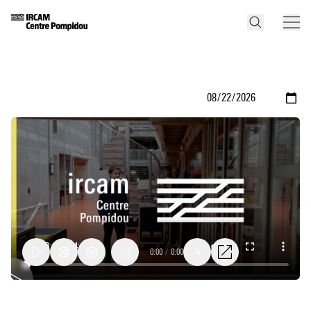
0:00
/
0:00
1x
Production