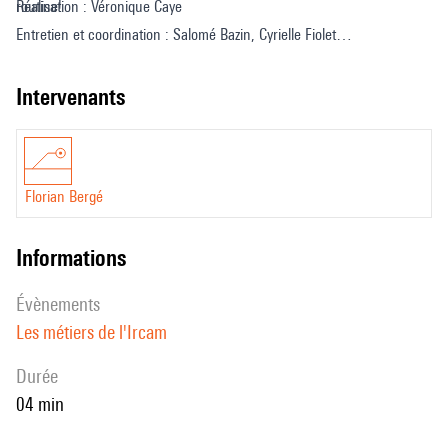
routine!
Réalisation : Véronique Caye
Entretien et coordination : Salomé Bazin, Cyrielle Fiolet
Design sonore : Paul Escandre
Traduction anglaise : Deborah Lopatin
intervenants
Florian Bergé
informations
évènements
Les métiers de l'Ircam
durée
04 min