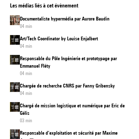
Les médias liés à cet évènement
Assistant
by
Documentaliste hypermédia par Aurore Baudin
Florian
04 min
Bergé
Art/Tech Coordinator by Louise Enjalbert
04 min
Responsable du Pôle Ingénierie et prototypage par
Emmanuel Fléty
04 min
Chargée de recherche CNRS par Fanny Gribensky
04 min
Chargé de mission logistique et numérique par Eric de
Gélis
03 min
Responsable d’exploitation et sécurité par Maxime