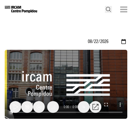
0:00
/
0:00
1x
Operations