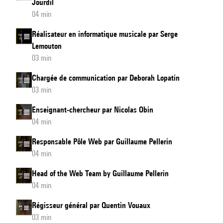
Jourdil
04 min
Réalisateur en informatique musicale par Serge
Lemouton
03 min
Chargée de communication par Deborah Lopatin
03 min
Enseignant-chercheur par Nicolas Obin
04 min
Responsable Pôle Web par Guillaume Pellerin
04 min
Head of the Web Team by Guillaume Pellerin
04 min
Régisseur général par Quentin Vouaux
03 min