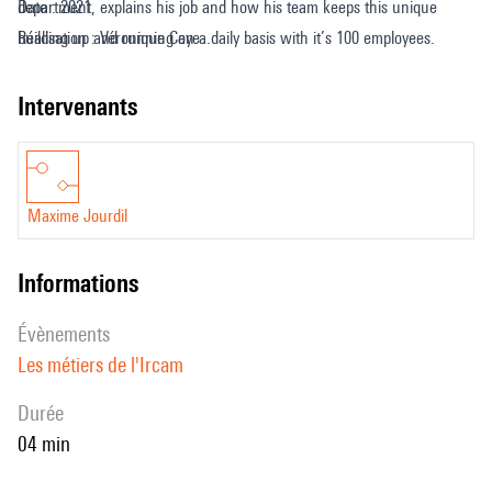
department, explains his job and how his team keeps this unique
Date : 2021
building up and running on a daily basis with it’s 100 employees.
Réalisation : Véronique Caye
Entretien et coordination : Sophie Chassard, Cyrielle Fiolet
Design sonore : Paul Escandre
intervenants
Traduction anglaise : Deborah Lopatin
Maxime Jourdil
informations
évènements
Les métiers de l'Ircam
durée
04 min