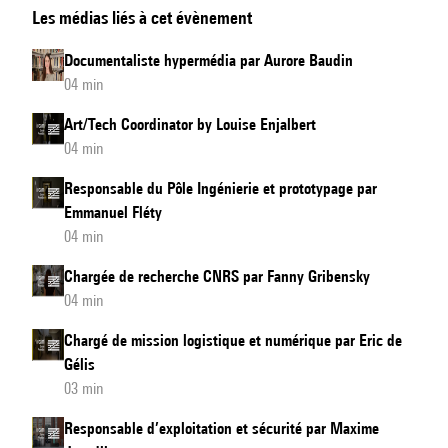
Les médias liés à cet évènement
and
Security
Documentaliste hypermédia par Aurore Baudin
Manager
04 min
by
Art/Tech Coordinator by Louise Enjalbert
Maxime
04 min
Jourdil
Responsable du Pôle Ingénierie et prototypage par
Emmanuel Fléty
04 min
Chargée de recherche CNRS par Fanny Gribensky
04 min
Chargé de mission logistique et numérique par Eric de
Gélis
03 min
Responsable d’exploitation et sécurité par Maxime