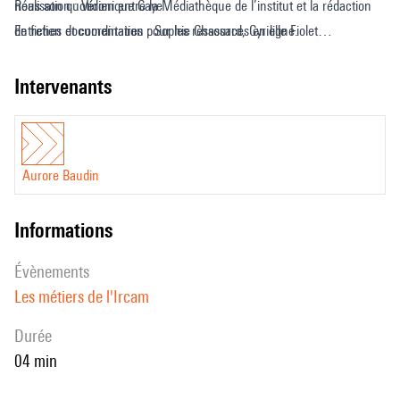
nous son quotidien entre la Médiathèque de l’institut et la rédaction
Réalisation : Véronique Caye
de fiches documentaires pour les ressources en ligne.
Entretien et coordination : Sophie Chassard, Cyrielle Fiolet
Design sonore : Paul Escandre
Traduction anglaise : Deborah Lopatin
intervenants
Aurore Baudin
informations
évènements
Les métiers de l'Ircam
durée
04 min