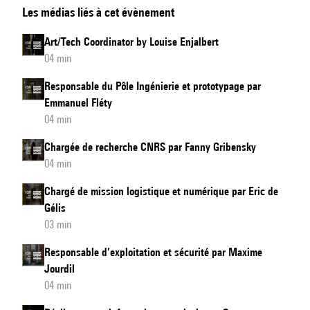
Les médias liés à cet évènement
hypermédia
par
Art/Tech Coordinator by Louise Enjalbert
Aurore
04 min
Baudin
Responsable du Pôle Ingénierie et prototypage par
Emmanuel Fléty
04 min
Chargée de recherche CNRS par Fanny Gribensky
04 min
Chargé de mission logistique et numérique par Eric de
Gélis
03 min
Responsable d’exploitation et sécurité par Maxime
Jourdil
04 min